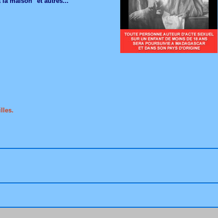
 la maison" et autres...
lles.