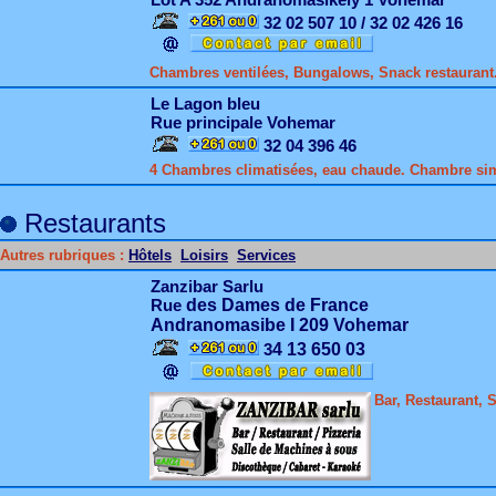
32 02 507 10 / 32 02 426 16
Chambres ventilées, Bungalows, Snack restaurant. C
Le Lagon bleu
Rue principale Vohemar
32 04 396 46
4 Chambres climatisées, eau chaude. Chambre simp
Restaurants
Autres rubriques :
Hôtels
Loisirs
Services
Zanzibar Sarlu
Rue
des Dames de France
Andranomasibe I 209 Vohemar
3
4 13 650 03
Bar, Restaurant, 