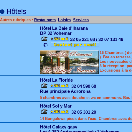
Hôtels
Autres rubriques :
Restaurants
Loisirs
Services
Hôtel La Baie d'Iharana
BP 32 Vohemar
32 05 221 68 / 32 07 131 46
16 Chambres ( don
). Bar en terrasse
Les nouveautés de
à la réception; pa
Excursions à la d
Hôtel La Floride
32 04 590 68
Rue principale Adrorona
5 chambres avec douche et wc en communs. Bar. 
Hôtel Sol y Mar
32 05 301 20
14 Bungalows pieds dans l'eau. Chambres avec dou
Hôtel Galaxy gasy
Lot A 352 Andranomasikely 1 Vohemar