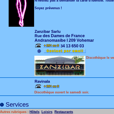
N'hésitez pas à demander la carte d'identité. Toute
Soyez prévenus !
Zanzibar Sarlu
Rue
des Dames de France
Andranomasibe I 209 Vohemar
3
4 13 650 03
Discothèque le ven
Ravinala
Discothèque ouvert le samedi soir.
Services
Autres rubriques :
Hôtels
Loisirs
Restaurants