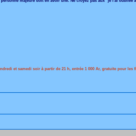
 personne majeure doit en avoir une. Ne croyez pas aux "je l'ai oubliée à
dredi et samedi soir à partir de 21 h, entrée 1 000 Ar, gratuite pour les fi