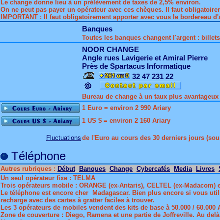
Le change donne lieu à un prélèvement de taxes de 2,5% environ.
On ne peut pas payer un opérateur avec ces chèques. Il faut obligatoir
IMPORTANT : Il faut obligatoirement apporter avec vous le bordereau d'ac
Banques
Toutes les banques changent l'argent : billet
NOOR CHANGE
Angle rues Lavigerie et Amiral Pierre
Près de Spartacus Informatique
32 47 231 22
Bureau de change à un taux plus avantageux 
1 Euro = environ 2 990 Ariary
1 US $ = environ 2 160 Ariary
de l'Euro au cours des 30 derniers jours (sou
Fluctuations
Téléphone
Autres rubriques :
Début
Banques
Change
Cybercafés
Media
Livres
Un seul opérateur fixe : TELMA
Trois opérateurs mobile : ORANGE (ex-Antaris), CELTEL (ex-Madacom) 
Le téléphone est encore cher Madagascar. Bien plus encore si vous util
recharge avec des cartes à gratter faciles à trouver.
Les 3 opérateurs de mobiles vendent des kits de base à 50.000 / 60.000
Zone de couverture : Diego, Ramena et une partie de Joffreville. Au delà