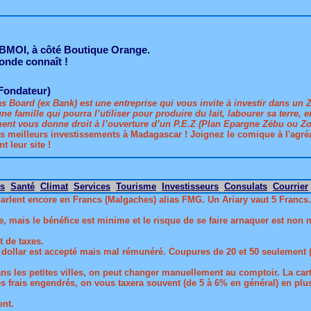
e BMOI, à côté Boutique Orange.
onde connaît !
Fondateur)
s Board (ex Bank) est une entreprise qui vous invite à investir dans un
ne famille qui pourra l’utiliser pour produire du lait, labourer sa terre,
ent vous donne droit à l’ouverture d’un P.E.Z (Plan Epargne Zébu ou Zolid
s meilleurs investissements à Madagascar ! Joignez le comique à l'agréa
t leur site !
es
Santé
Climat
Services
Tourisme
Investisseurs
Consulats
Courrier
arlent encore en Francs (Malgaches) alias FMG. Un Ariary vaut 5 Francs
mais le bénéfice est minime et le risque de se faire arnaquer est non nég
 de taxes.
Le dollar est accepté mais mal rémunéré. Coupures de 20 et 50 seulement (
ns les petites villes, on peut changer manuellement au comptoir. La car
es frais engendrés, on vous taxera souvent (de 5 à 6% en général) en pl
ent.