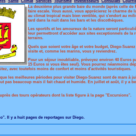
res
Santé
Climat
Services
Tourisme
Investisseurs
Consulats
Courri
La deuxième plus grande baie du monde (après celle de Ri
faire escale. Vous aussi, vous apprécierez le charme de l
au climat tropical mais bien ventilée, qui s'endort au mil
tard dans la nuit dans les bars et les discothèques.
Les sportifs et les amoureux de la nature seront particul
leur permettront d'accéder aux sites exceptionnels de la
terrains.
Quels que soient votre âge et votre budget, Diego-Suarez 
visite et, comme les marins, vous y reviendrez.
Pour un séjour inoubliable, prévoyez environ 40 Euros pa
15 Euros si vous êtes seul). Vous pourrez néanmoins dé
tez, avec toutefois moins de confort et moins d'activités touristiques.
que les meilleures périodes pour visiter Diego-Suarez sont de mars à ju
t pas beaucoup mais il fait chaud et humide. En juillet et août, il y a b
uprès des tours opérateurs dont la liste figure à la page "Excursions".
". Il y a huit pages de reportages sur Diego.