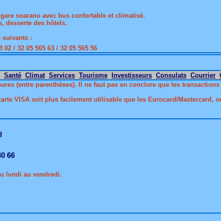
 gare soarano avec bus confortable et climatisé.
s, desserte des hôtels.
 suivants :
 02 / 32 05 565 63 / 32 05 565 56
Santé
Climat
Services
Tourisme
Investisseurs
Consulats
Courrier
s (entre parenthèses). Il ne faut pas en conclure que les transactions s
 carte VISA soit plus facilement utilisable que les Eurocard/Mastercard, 
l
30 66
u lundi au vendredi.