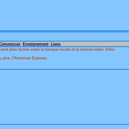
Commerces
Enseignement
Liens
ont plus faciles entre la banque locale et la maison-mère. Elles
ou pire, l'American Express.