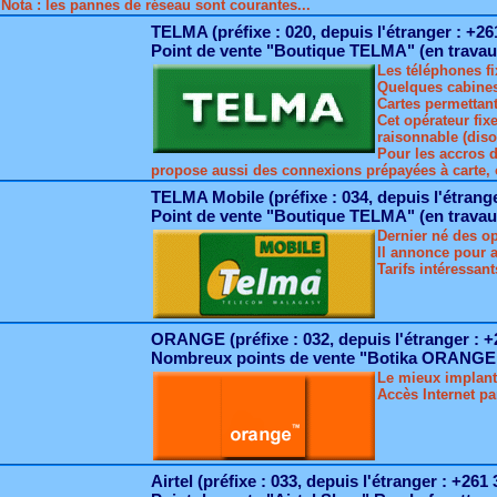
Nota : les pannes de réseau sont courantes...
TELMA (préfixe : 020, depuis l'étranger : +26
Point de vente "Boutique TELMA" (en travaux
Les téléphones fi
Quelques cabines
Cartes permettant
Cet opérateur fix
raisonnable (dis
Pour les accros d
propose aussi des connexions prépayées à carte, 
TELMA Mobile (préfixe : 034, depuis l'étrange
Point de vente "Boutique TELMA" (en travaux
Dernier né des op
Il annonce pour a
Tarifs intéressan
ORANGE (préfixe : 032, depuis l'étranger : +
Nombreux points de vente "Botika ORANGE" 
Le mieux implant
Accès Internet p
Airtel (préfixe : 033, depuis l'étranger : +261 