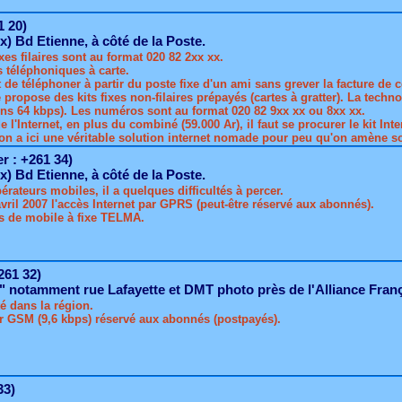
1 20)
) Bd Etienne, à côté de la Poste.
xes filaires sont au format 020 82 2xx xx.
 téléphoniques à carte.
 de téléphoner à partir du poste fixe d'un ami sans grever la facture de ce
e propose des kits fixes non-filaires prépayés (cartes à gratter). La tech
ons 64 kbps). Les numéros sont au format 020 82 9xx xx ou 8xx xx.
e l'Internet, en plus du combiné (59.000 Ar), il faut se procurer le kit 
on a ici une véritable solution internet nomade pour peu qu'on amène so
r : +261 34)
) Bd Etienne, à côté de la Poste.
érateurs mobiles, il a quelques difficultés à percer.
vril 2007 l'accès Internet par GPRS (peut-être réservé aux abonnés).
ts de mobile à fixe TELMA.
261 32)
notamment rue Lafayette et DMT photo près de l'Alliance Franç
é dans la région.
ar GSM (9,6 kbps) réservé aux abonnés (postpayés).
33)