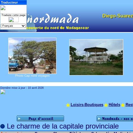
Traducteur
Diego-Suarez
Traduire cette page
Diego-Suarez
Photo Cap nord voyages
Dernière mise à jour :
10 avril 2026
Loisirs-Boutiques
Hôtels
Res
Le charme de la capitale provinciale