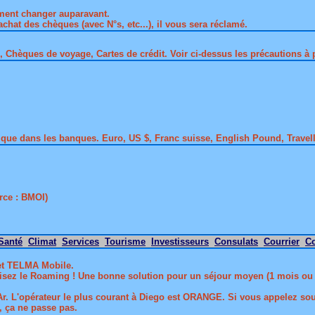
ement changer auparavant.
hat des chèques (avec N°s, etc...), il vous sera réclamé.
s, Chèques de voyage, Cartes de crédit. Voir ci-dessus les précautions à 
que dans les banques. Euro, US $, Franc suisse, English Pound, Travel
rce : BMOI)
Santé
Climat
Services
Tourisme
Investisseurs
Consulats
Courrier
C
et TELMA Mobile.
isez le Roaming ! Une bonne solution pour un séjour moyen (1 mois ou pl
 Ar. L'opérateur le plus courant à Diego est ORANGE. Si vous appelez so
, ça ne passe pas.