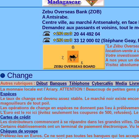
Zebu Overseas Bank (ZOB)
A Antsirabe.
Centre ville, au marché Antsenakely, en fac
Demandez aux passants et voisins, tout le m
20 44 492 04
33 12 000 02 (Stéphane Geay, 
"Le Zébu Oversea
location-vente à u
Votre investissem
A nos yeux un de
Visitez absolumen
Change
Autres rubriques :
Début
Banques
Téléphone
Cybercafés
Media
Livr
La monnaie locale est l'Ariary. ATTENTION ! Beaucoup de petites gens p
Espèces
Le taux de change est devenu assez stable. Le marché noir existe encore, 
magouilleurs de tout poil.
Les opérations de change en espèces ne donnent pas lieu à prélèvement
L'Euro est le roi ici (évitez seulement les coupures de 500, refusées). 
Cartes de crédit
Les distributeurs commencent à se répandre dans les grandes villes. Da
Certains établissements ont un terminal de paiement électronique. Vu l
Chèques de voyage
Préférez-les en Euros. Ce ne sont pas toutes les banques qui les accept