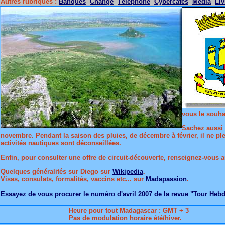
Autres rubriques :
Banques
Change
Téléphone
Cybercafés
Media
Liv
vous le souhai
Sachez aussi 
novembre. Pendant la saison des pluies, de décembre à février, il ne pleu
activités nautiques sont déconseillées.
Enfin, pour consulter une offre de circuit-découverte, renseignez-vous a
Quelques généralités sur Diego sur
Wikipedia
.
Visas, consulats, formalités, vaccins etc... sur
Madapassion
.
Essayez de vous procurer le numéro d'avril 2007 de la revue "Tour Hebdo
Heure pour tout Madagascar : GMT + 3
Pas de modulation horaire été/hiver.