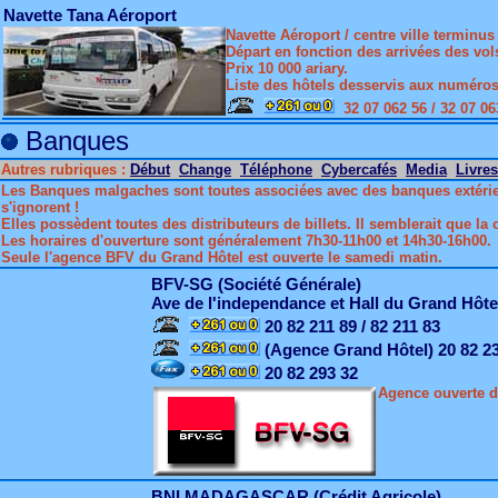
Navette Tana Aéroport
Navette Aéroport / centre ville terminus
Départ en fonction des arrivées des vol
Prix 10 000 ariary.
Liste des hôtels desservis aux numéros
32 07 062 56 / 32 07 063
Banques
Autres rubriques :
Début
Change
Téléphone
Cybercafés
Media
Livres
Les Banques malgaches sont toutes associées avec des banques extérieure
s'ignorent !
Elles possèdent toutes des distributeurs de billets. Il semblerait que la
Les horaires d'ouverture sont généralement 7h30-11h00 et 14h30-16h00.
Seule l'agence BFV du Grand Hôtel est ouverte le samedi matin.
BFV-SG (Société Générale)
Ave de l'independance et Hall du Grand Hôte
20 82 211 89 / 82 211 83
(Agence Grand Hôtel) 20 82 2
20 82 293 32
Agence ouverte d
BNI MADAGASCAR (Crédit Agricole)