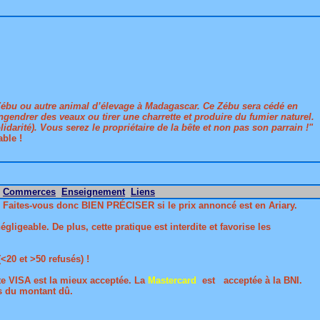
 Zébu ou autre animal d’élevage à Madagascar. Ce Zébu sera cédé en
 engendrer des veaux ou tirer une charrette et produire du fumier naturel.
arité). Vous serez le propriétaire de la bête et non pas son parrain !"
ble !
Commerces
Enseignement
Liens
. Faites-vous donc BIEN PRÉCISER si le prix annoncé est en Ariary.
ligeable. De plus, cette pratique est interdite et favorise les
<20 et >50 refusés) !
te VISA est la mieux acceptée. La
Mastercard
est acceptée à la BNI.
us du montant dû.